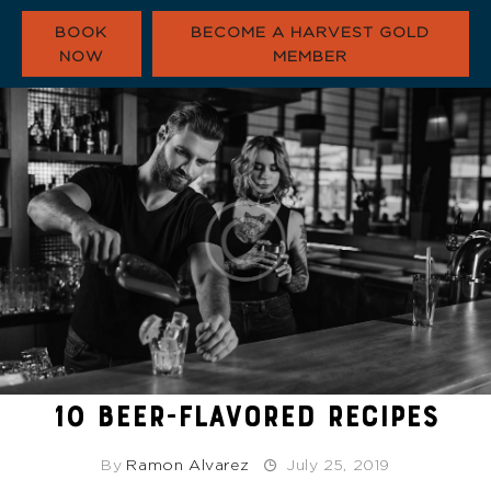
BOOK
BECOME A HARVEST GOLD
NOW
MEMBER
HARVEST GOLD
OUR COMMUNITY
CONTACT
About
10 BEER-FLAVORED RECIPES
By
Ramon Alvarez
July 25, 2019