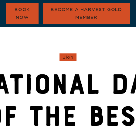
BOOK
BECOME A HARVEST GOLD
NOW
MEMBER
Blog
HARVEST GOLD
OUR COMMUNITY
ATIONAL D
CONTACT
F THE BE