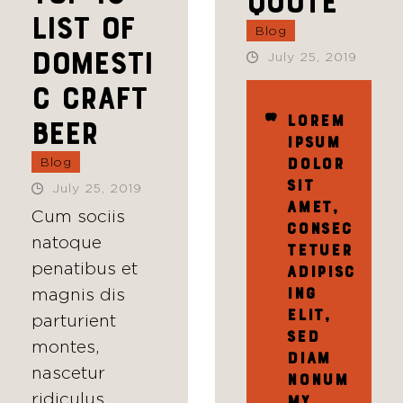
Quote
list of
Blog
domesti
July 25, 2019
c craft
Lorem
beer
ipsum
Blog
dolor
sit
July 25, 2019
amet,
Cum sociis
consec
natoque
tetuer
penatibus et
adipisc
magnis dis
ing
elit,
parturient
sed
montes,
diam
nascetur
nonum
ridiculus…
my