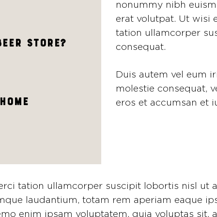
nonummy nibh euismod
erat volutpat. Ut wis
tation ullamcorper sus
beer store?
consequat.
Duis autem vel eum iri
molestie consequat, vel
 home
eros et accumsan et i
i tation ullamcorper suscipit lobortis nisl ut a
que laudantium, totam rem aperiam eaque ipsa, 
nemo enim ipsam voluptatem, quia voluptas sit, a