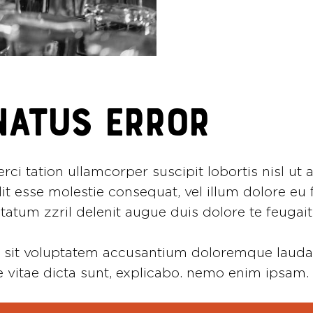
NATUS ERROR
rci tation ullamcorper suscipit lobortis nisl 
lit esse molestie consequat, vel illum dolore eu 
atum zzril delenit augue duis dolore te feugait n
ror sit voluptatem accusantium doloremque lau
tae vitae dicta sunt, explicabo. nemo enim ipsam.