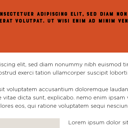
nsectetuer adipiscing elit, sed diam no
rat volutpat. Ut wisi enim ad minim ven
iscing elit, sed diam nonummy nibh euismod ti
trud exerci tation ullamcorper suscipit lobortis 
or sit voluptatem accusantium doloremque laud
tae vitae dicta sunt, explicabo. nemo enim ipsam
lores eos, qui ratione voluptatem sequi nesciu
Lorem ipsum dolor sit