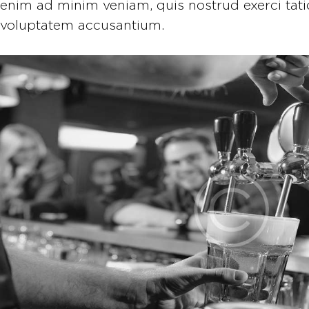
enim ad minim veniam, quis nostrud exerci tation
voluptatem accusantium.